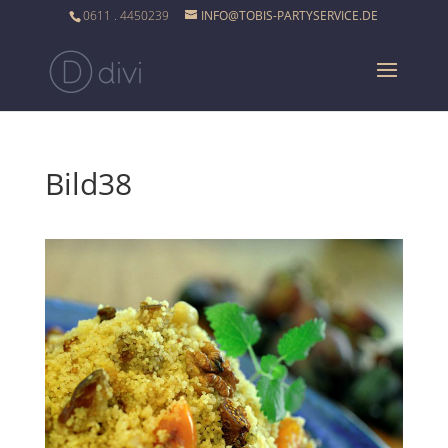
0611 . 4450239
INFO@TOBIS-PARTYSERVICE.DE
Bild38